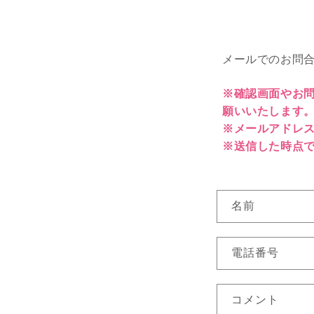
メールでのお問
※確認画面やお
願いいたします
※メールアドレ
※送信した時点
お
名前
問
い
電話番号
合
わ
コメント
せ