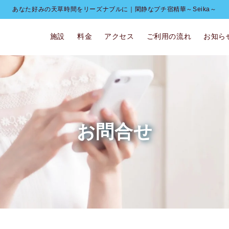
あなた好みの天草時間をリーズナブルに｜閑静なプチ宿精華～Seika～
施設
料金
アクセス
ご利用の流れ
お知ら
お問合せ