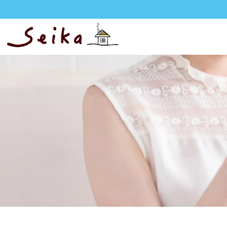
ン
ツ
に
進
む